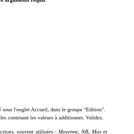
les arguments requis
.
é sous l'onglet Accueil, dans le groupe "Edition".
ules contenant les valeurs à additionner. Validez.
nctions
, souvent utilisées :
Moyenne
,
NB
,
Max
et