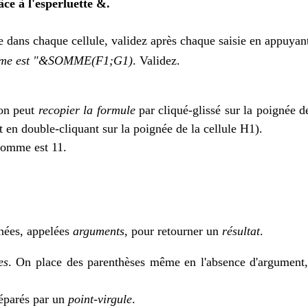
âce à l'esperluette &.
 dans chaque cellule, validez après chaque saisie en appuyan
me est "&SOMME(F1;G1)
. Validez.
on peut
recopier la formule
par cliqué-glissé sur la poignée de
 en double-cliquant sur la poignée de la cellule H1).
 somme est 11.
nnées, appelées
arguments
, pour retourner un
résultat
.
es
. On place des parenthèses même en l'absence d'argument, p
 séparés par un
point-virgule
.