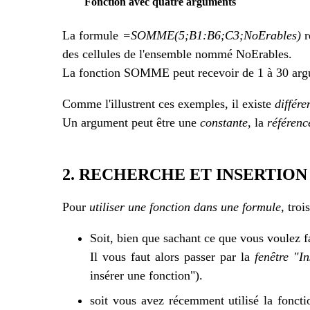
Fonction avec quatre arguments
La formule
=SOMME(5;B1:B6;C3;NoErables)
r
des cellules de l'ensemble nommé NoErables.
La fonction SOMME peut recevoir de 1 à 30 arg
Comme l'illustrent ces exemples, il existe
différe
Un argument peut être une
constante
, la
référenc
2. RECHERCHE ET INSERTION
Pour
utiliser une fonction dans une formule
, troi
Soit, bien que sachant ce que vous voulez f
Il vous faut alors passer par la
fenêtre "I
insérer une fonction").
soit vous avez récemment utilisé la foncti