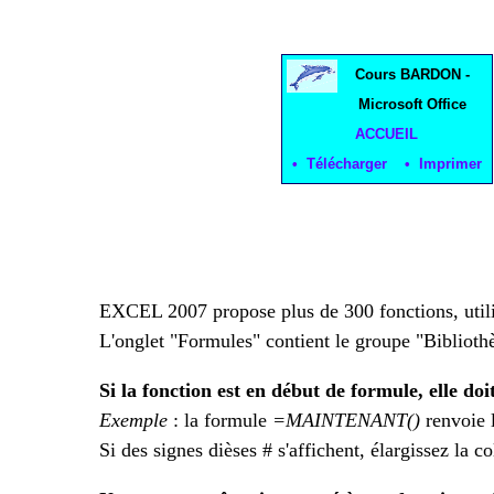
Cours BARDON -
Microsoft Office
ACCUEIL
• Télécharger • Imprimer
EXCEL 2007 propose plus de 300 fonctions, utili
L'onglet "Formules" contient le groupe "Biblioth
Si la fonction est en début de formule, elle doi
Exemple
: la formule
=MAINTENANT()
renvoie l
Si des signes dièses # s'affichent, élargissez la c