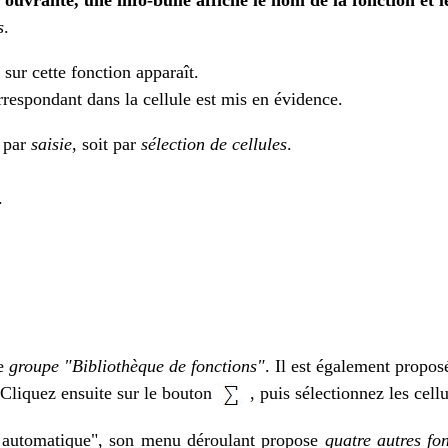
 ouvrante, une info-bulle affiche le nom de la fonction et 
s
.
e sur cette fonction apparaît.
rrespondant dans la cellule est mis en évidence.
t par
saisie
, soit par
sélection de cellules
.
.
le
groupe "Bibliothèque de fonctions"
. Il est également propos
. Cliquez ensuite sur le bouton
, puis sélectionnez les cell
e automatique", son menu déroulant propose
quatre autres fo