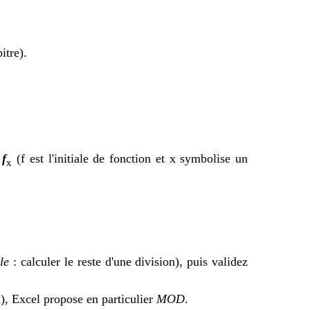
itre).
e
f
(f est l'initiale de fonction et x symbolise un
x
le
: calculer le reste d'une division), puis validez
n), Excel propose en particulier
MOD
.