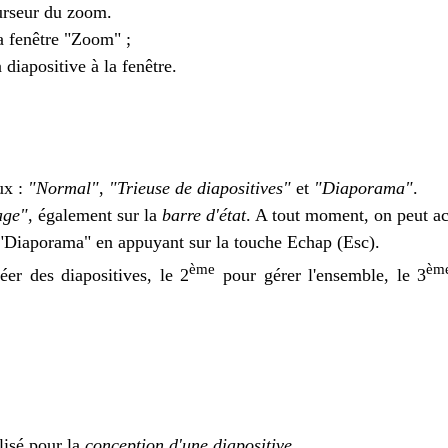
urseur du zoom.
la fenêtre "Zoom" ;
a diapositive à la fenêtre.
ux :
"Normal"
,
"Trieuse de diapositives"
et
"Diaporama"
.
age"
, également sur la
barre d'état
. A tout moment, on peut ac
 "Diaporama" en appuyant sur la touche Echap (Esc).
ème
èm
er des diapositives, le 2
pour gérer l'ensemble, le 3
lisé pour la
conception d'une diapositive
.