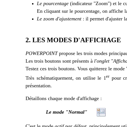
Le pourcentage
(indicateur "Zoom") et le c
En cliquant sur le pourcentage, on affiche 
Le zoom d'ajustement
: il permet d'ajuster l
2. LES MODES D'AFFICHAGE
POWERPOINT
propose les trois modes principa
Les trois boutons sont présents à
l'onglet "Affich
Testez ces trois boutons. Vous quitterez le mode
er
Très schématiquement, on utilise le 1
pour cré
présentation.
Détaillons chaque mode d'affichage :
Le mode "Normal"
C'est le mode
actif par défaut
, principalement uti