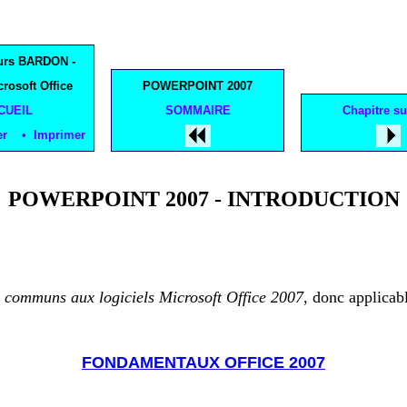
urs BARDON -
crosoft Office
POWERPOINT 2007
CUEIL
SOMMAIRE
Chapitre su
ger • Imprimer
POWERPOINT 2007 - INTRODUCTION
,
communs aux logiciels Microsoft Office 2007
, donc applicab
FONDAMENTAUX OFFICE 2007