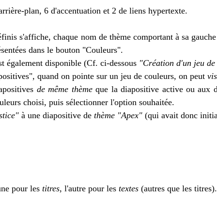
rrière-plan, 6 d'accentuation et 2 de liens hypertexte.
édéfinis s'affiche, chaque nom de thème comportant à sa gauche
résentées dans le bouton "Couleurs".
 est également disponible (Cf. ci-dessous
"Création d'un jeu de
itives", quand on pointe sur un jeu de couleurs, on peut
vi
iapositives
de même thème
que la diapositive active ou aux 
uleurs choisi, puis sélectionner l'option souhaitée.
stice"
à une diapositive de
thème "Apex"
(qui avait donc initi
une pour les
titres
, l'autre pour les
textes
(autres que les titres).