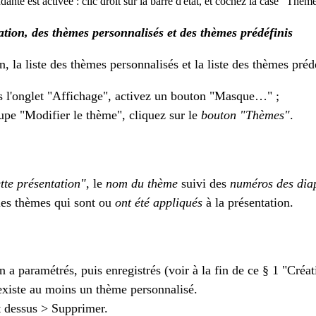
dante est activée : clic droit sur la barre d'état, et cochez la case "Thèm
ation, des thèmes personnalisés et des thèmes prédéfinis
n, la liste des thèmes personnalisés et la liste des thèmes prédé
 l'onglet "Affichage", activez un bouton "Masque…" ;
upe "Modifier le thème", cliquez sur le
bouton "Thèmes"
.
tte présentation"
, le
nom du thème
suivi des
numéros des diap
les thèmes qui sont ou
ont été appliqués
à la présentation.
 a paramétrés, puis enregistrés (voir à la fin de ce § 1 "Créa
 existe au moins un thème personnalisé.
t dessus > Supprimer.