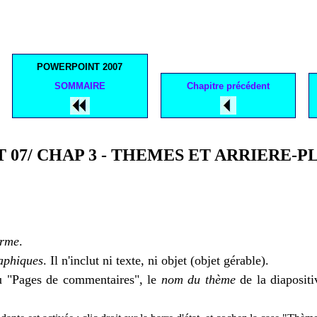
POWERPOINT 2007
SOMMAIRE
Chapitre précédent
T 07/ CHAP 3 - THEMES ET ARRIERE-P
orme
.
raphiques
. Il n'inclut ni texte, ni objet (objet gérable).
u "Pages de commentaires", le
nom du thème
de la diapositi