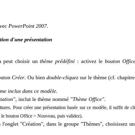
avec
PowerPoint 2007
.
tion d'une présentation
on peut choisir un
thème prédéfini
: activez le
bouton Offic
bouton
Créer
. Ou bien
double-cliquez
sur le thème (cf. chapitre
ème inclus dans ce modèle.
tation"
, inclut le thème nommé
"Thème Office"
.
itures. Pour créer une présentation basée sur ce modèle, il suffit de
vez le bouton Office > Nouveau, puis validez).
 l'onglet "Création", dans le groupe "Thèmes", choisissez un