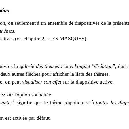
ation
ion, ou seulement à un ensemble de diapositives de la présenta
 thèmes
.
sitives (cf. chapitre 2 - LES MASQUES).
 ouvrez la
galerie des thèmes
: sous
l'onglet "Création"
, dans
deux autres flèches pour afficher la liste des thèmes.
me, on peut
visualiser son effet
sur la diapositive active.
uez sur l'option souhaitée.
dantes"
signifie que le thème s'appliquera à
toutes les diap
on est activée par défaut.