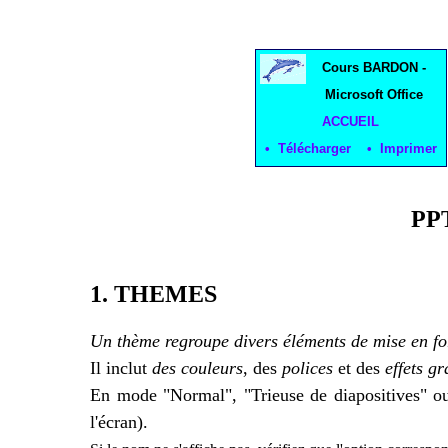
Cours BARDON -
Microsoft Office
ACCUEIL
• Télécharger • Imprimer
PP
1. THEMES
Un thème regroupe divers éléments de mise en f
Il inclut
des couleurs
, des
polices
et des
effets g
En mode "Normal", "Trieuse de diapositives" o
l'écran).