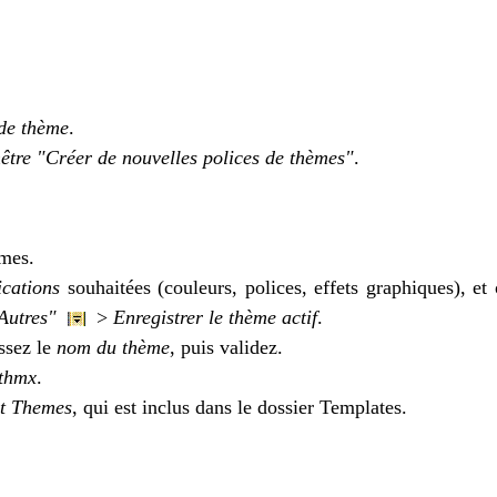
 de thème
.
nêtre "Créer de nouvelles polices de thèmes"
.
èmes.
ications
souhaitées (couleurs, polices, effets graphiques), et
Autres"
>
Enregistrer le thème actif
.
issez le
nom du thème
, puis validez.
.thmx
.
t Themes
, qui est inclus dans le dossier Templates.